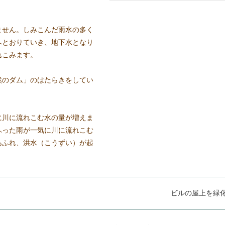
ません。しみこんだ雨水の多く
へとおりていき、地下水となり
れこみます。
然のダム」のはたらきをしてい
に川に流れこむ水の量が増えま
ふった雨が一気に川に流れこむ
あふれ、洪水（こうずい）が起
ビルの屋上を緑