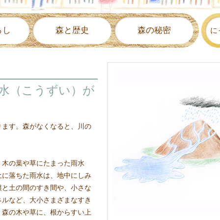
らし
森と歴史
森の秘密
に
水（こうずい）が
ります。森がなくなると、川の
。木の葉や草にたまった雨水
土に落ちた雨水は、地中にしみ
根と土の間のすき間や、小さな
ネルなど、大小さまざまなすき
、森の木や草に、根からすい上