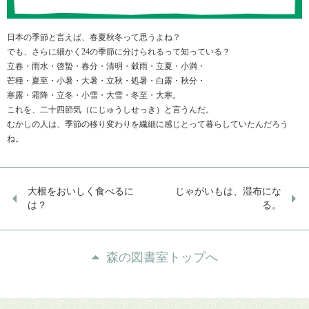
日本
の季節と言えば、春夏秋冬って思うよね？
でも、さらに細かく
24
の季節に分けられるって知っている？
立春・雨水・啓蟄・春分・清明・穀雨・立夏・小満
・
芒種
・夏至・小暑・大暑・立秋・処暑
・白露
・秋分
・
寒露
・霜降・立冬・小雪・大雪・冬至・大寒。
これを、二十四節気（にじゅうしせっき）と言うんだ。
むかしの人は、季節の移り変わりを繊細に感じとって暮らしていたんだろう
ね。
大根をおいしく食べるに
じゃがいもは、湿布にな
は？
る。
森の図書室トップへ