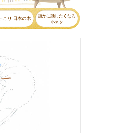
誰かに話したくなる
っこり 日本の木
小ネタ