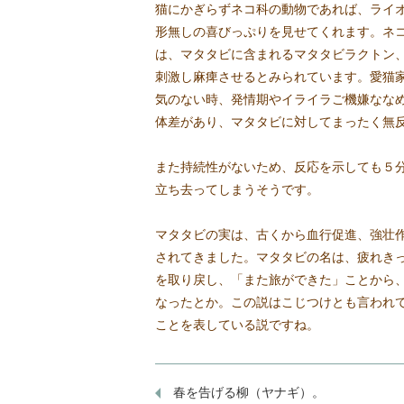
猫にかぎらずネコ科の動物であれば、ライ
形無しの喜びっぷりを見せてくれます。ネ
は、マタタビに含まれるマタタビラクトン
刺激し麻痺させるとみられています。愛猫
気のない時、発情期やイライラご機嫌なな
体差があり、マタタビに対してまったく無
また持続性がないため、反応を示しても５
立ち去ってしまうそうです。
マタタビの実は、古くから血行促進、強壮
されてきました。マタタビの名は、疲れき
を取り戻し、「また旅ができた」ことから
なったとか。この説はこじつけとも言われ
ことを表している説ですね。
春を告げる柳（ヤナギ）。