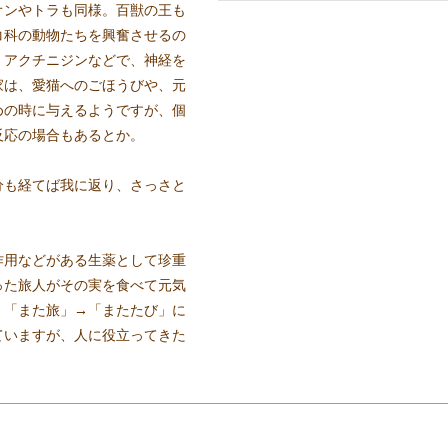
オンやトラも同様。百獣の王も
コ科の動物たちを興奮させるの
、アクチニジンなどで、神経を
家は、愛猫へのごほうびや、元
めの時に与えるようですが、個
反応の場合もあるとか。
分も経てば我に返り、さっさと
作用などがある生薬として珍重
った旅人がその実を食べて元気
、「また旅」→「またたび」に
ていますが、人に役立ってきた