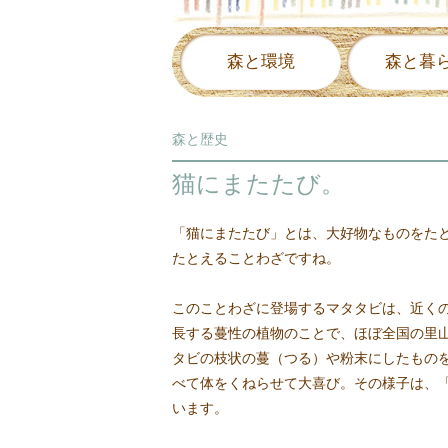
森と環境
森と暮
森と歴史
猫にまたたび。
「猫にまたたび」とは、大好物なものをた
たとえることわざですね。
このことわざに登場するマタタビは、近く
長する蔓性の植物のことで、ほぼ全国の里
タビの枝状の蔓（つる）や粉末にしたもの
べて体をくねらせて大喜び。その様子は、
います。