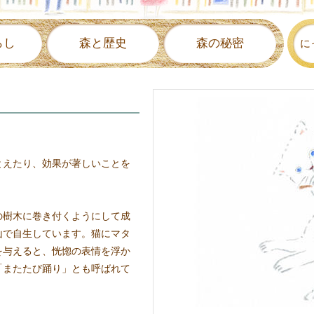
らし
森と歴史
森の秘密
に
とえたり、効果が著しいことを
の樹木に巻き付くようにして成
山で自生しています。猫にマタ
を与えると、恍惚の表情を浮か
「またたび踊り」とも呼ばれて